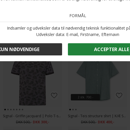
Optjen 5 procent rabat på alle din køb
Læs mere om Kundeklubben her
.
Andre købte også
-40%
-20%
2 stk. 700.-
Signal - Griffin jacquard | Polo T-shirt Shadow Grey
Signal - Teis structure shirt | K/Æ Skjorte Green Ivy
DKK 500,-
DKK 300,-
DKK 500,-
DKK 400,-