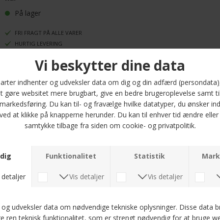
På lager
FRI FRAGT PÅ ALLE VARER
HURTIG LEVERING
30 DAGES RETURRET
Signal Grant Linen Polo – Ivory Cream
En klassisk og let polo i et sommerligt design fra Signal. Denne model er
fremstillet i en eksklusiv blanding af 85% bomuld og 15% hør, som giver en
luftig og naturlig komfort – perfekt til de varme dage. Den har et afslappet
udtryk med en elegant struktur i stoffet og en blød fornemmelse mod
huden.
· Regular fit
· Klassisk polokrave med knaplukning
· Let og åndbar kvalitet
· Farve: Ivory Cream
· Materiale: 85% bomuld, 15% hør
Et oplagt valg til både hverdag og feriestil – hvor komfort og stil går hånd i
hånd.