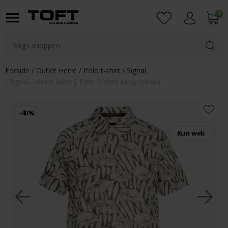
0
Login
Forside
Outlet Herre
Polo t-shirt
Signal
Signal - Grant linen | Polo T-shirt Ivory Cream
-40%
Kun web