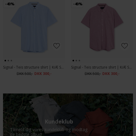
-40%
-40%
Signal - Teis structure shirt | K/Æ Skjorte Blue Wind
Signal - Teis structure shirt | K/Æ Skjorte Mauve Rose
DKK 500,-
DKK 300,-
DKK 500,-
DKK 300,-
Kundeklub
Tilmeld dig vores kundeklub og modtag
de bedste tilbud!