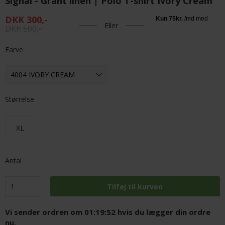
Signal - Grant linen | Polo T-shirt Ivory Cream
DKK 300,-
Eller
DKK 500,-
Farve
Størrelse
XL
Antal
Vi sender ordren om
01:19:52
hvis du lægger din ordre
nu.