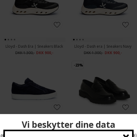
Lloyd - Dash Era | Sneakers Black
Lloyd - Dash era | Sneakers Navy
DKK 1.300,-
DKK 900,-
DKK 1.300,-
DKK 900,-
-23%
Lloyd - Metro | Sneakers Navy
Matinique - Locco shoes | Sko Black
DKK 1.500,-
DKK 1.300,-
DKK 1.000,-