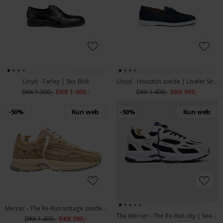
Lloyd - Farley | Sko Blck
Lloyd - Houston suede | Loafer Sirena
DKK 1.300,-
DKK 1.000,-
DKK 1.400,-
DKK 900,-
-50%
Kun web
-50%
Kun web
Mercer - The Re-Run vintage suede | Sneakers Brown
The Mercer - The Re-Run city | Sneaker Navy White
DKK 1.400,-
DKK 700,-