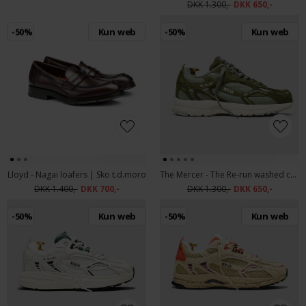
DKK 1.300,-
DKK 650,-
-50%
Kun web
-50%
Kun web
Lloyd - Nagai loafers | Sko t.d.moro
The Mercer - The Re-run washed canvas | Sneakers Army Green
DKK 1.400,-
DKK 700,-
DKK 1.300,-
DKK 650,-
-50%
Kun web
-50%
Kun web