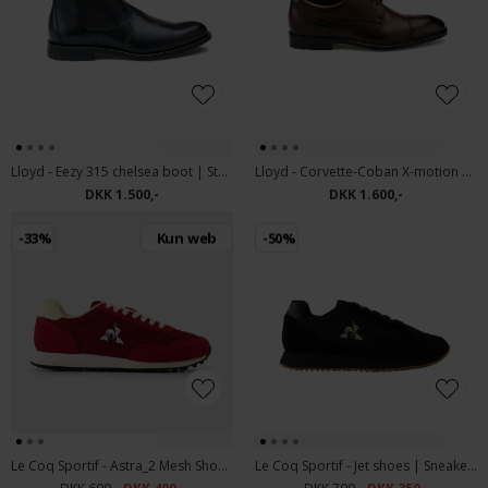
Lloyd - Eezy 315 chelsea boot | Støvle Black
Lloyd - Corvette-Coban X-motion 150 | Sko Brown
DKK 1.500,-
DKK 1.600,-
-33%
Kun web
-50%
Le Coq Sportif - Astra_2 Mesh Shoes | Sneakers Rød
Le Coq Sportif - Jet shoes | Sneakers Sort