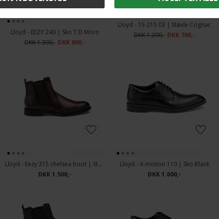
Lloyd - 15-215 03 | Støvle Cognac
Lloyd - EEZY 240 | Sko T D Moro
DKK 1.200,-
DKK 700,-
DKK 1.300,-
DKK 900,-
Lloyd - Eezy 315 chelsea boot | Støvle Brown
Lloyd - X-motion 110 | Sko Black
DKK 1.500,-
DKK 1.600,-