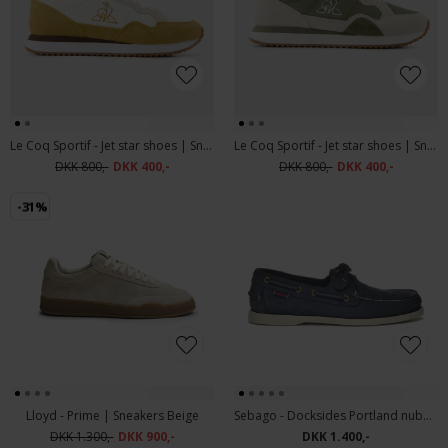
Le Coq Sportif - Jet star shoes | Sneakers 566 Optical White Oak Buff
Le Coq Sportif - Jet star shoes | Sneakers 565 Mermaid
DKK 800,-
DKK 400,-
DKK 800,-
DKK 400,-
-31%
Lloyd - Prime | Sneakers Beige
Sebago - Docksides Portland nubuck shoes | Sejlersko Blue Universe
DKK 1.300,-
DKK 900,-
DKK 1.400,-