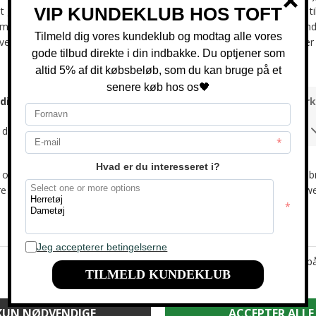
-26%
-33%
Lacoste - Storm 96 | Sneakers
Lacoste - T-clip | Sneakers KD2 KHK
DKK 900,-
DKK 600,-
DKK 950,-
DKK 700,-
-31%
-42%