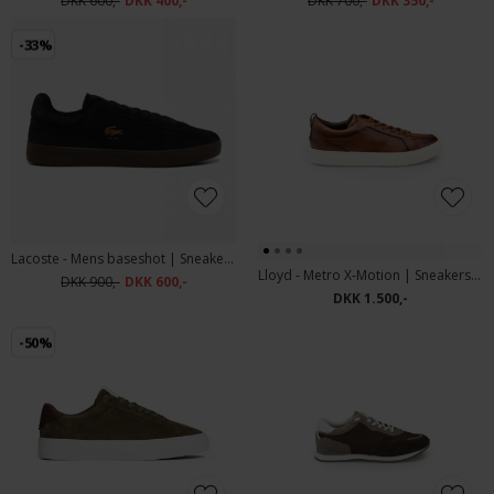
DKK 600,-
DKK 400,-
DKK 700,-
DKK 350,-
-33%
Lacoste - Mens baseshot | Sneakers Blk
Lloyd - Metro X-Motion | Sneakers Cognac
DKK 900,-
DKK 600,-
DKK 1.500,-
-50%