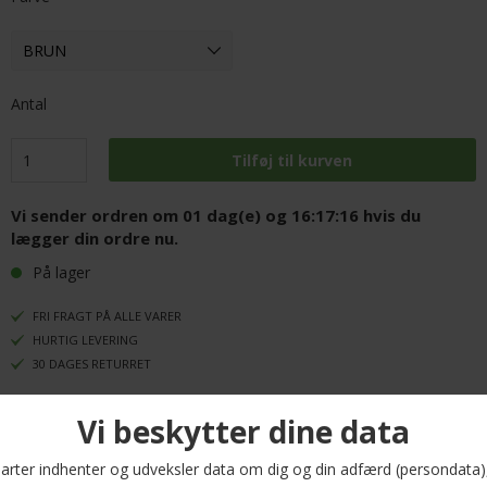
Antal
Vi sender ordren om
01 dag(e) og 16:17:15
hvis du
lægger din ordre nu.
På lager
FRI FRAGT PÅ ALLE VARER
HURTIG LEVERING
30 DAGES RETURRET
Pung Thomson fra Saddler. Stilfuld og traditionel herrepung i et flot
fuldnarvet læder. Pungen har seks kortrum, to seddelrum og et rum til
mønter, der lukkes med lynlås. Indvendigt er der også et transparent rum til
dit ID-kort, som du nemt kan få adgang til gennem den brede åbning.
Pungen er udstyret med en RFID-beskyttelse, der holder dine kort beskyttet