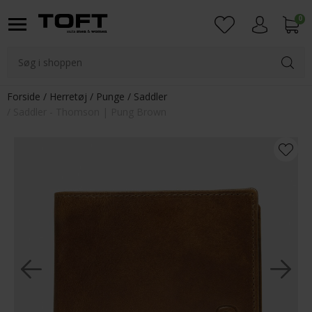
0
Login
Forside
Herretøj
Punge
Saddler
Saddler - Thomson | Pung Brown