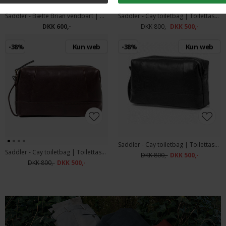
Saddler - Bælte Brian vendbart | Bælte Sort & Brun
Saddler - Cay toiletbag | Toilettaske Midbrown
DKK 600,-
DKK 800,-
DKK 500,-
-38%
Kun web
-38%
Kun web
Saddler - Cay toiletbag | Toilettaske Black
Saddler - Cay toiletbag | Toilettaske Dark Brown
DKK 800,-
DKK 500,-
DKK 800,-
DKK 500,-