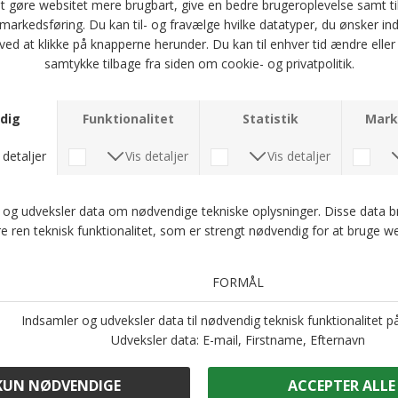
mod skimming. Læderet i dette produkt er af højeste kvalitet og er blevet
behandlet i et garveri certificeret af Leather Working Group
- 8,5 x 11 cm
Optjen 5 procent rabat på alle din køb
Læs mere om Kundeklubben her
.
Andre købte også
-38%
Kun web