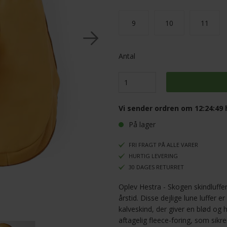
9
10
11
Antal
Vi sender ordren om
12:24:48
h
På lager
FRI FRAGT PÅ ALLE VARER
HURTIG LEVERING
30 DAGES RETURRET
Oplev Hestra - Skogen skindluffer 
årstid. Disse dejlige lune luffer 
kalveskind, der giver en blød og 
aftagelig fleece-foring, som sikr