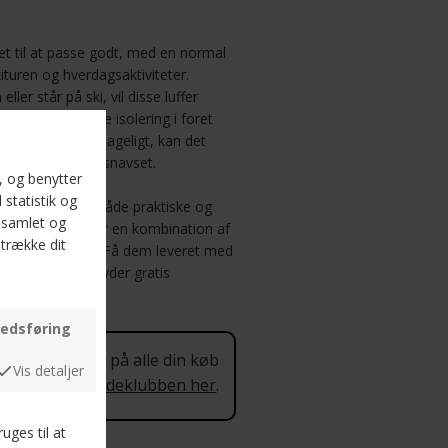
et til at passe godt, med en normal
kituren og hverdagsaktiviteter.
ler står på ski, vil disse luffer
 Den syntetiske isolering i foret
og da foret er aftageligt, kan det
bliver vådt eller snavset.
er disse luffer både praktiske og
 skindlufferne for en kombination af
 vintermånederne. Få dem leveret med
g husk, at vi tilbyder gratis
 procent rabat på alle din køb
 mere om Kundeklubben her
.