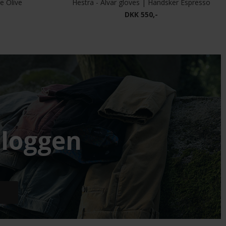
e Olive
Hestra - Alvar gloves | Handsker Espresso
DKK 550,-
loggen