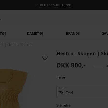
✅ 30 DAGES RETURRET
TØJ
DAMETØJ
BRANDS
GA
en | Skind Luffer Tan
Hestra - Skogen | Sk
DKK 800,-
Farve
Farve
701 TAN
Størrelse