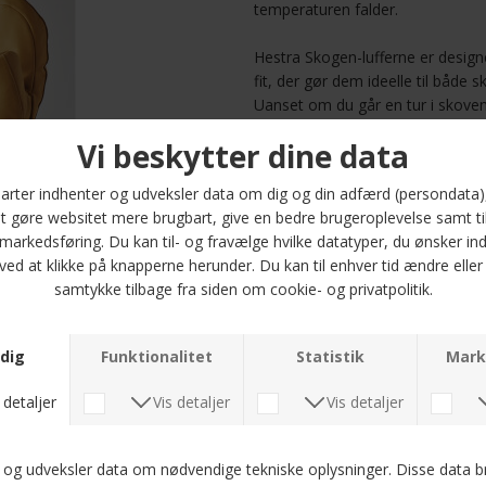
temperaturen falder.
Hestra Skogen-lufferne er design
fit, der gør dem ideelle til både s
Uanset om du går en tur i skoven el
holde dine hænder varme og tørre.
giver en effektiv varmeisolering, 
hurtigt tørres og vaskes, hvis det 
Med en hurtig tørrende egenskab 
funktionelle. Vælg Hestra Skogen
stil, komfort og funktionalitet i
gratis fragt inden for 1-2 dage - o
indpakning!
Optjen 5
Læs