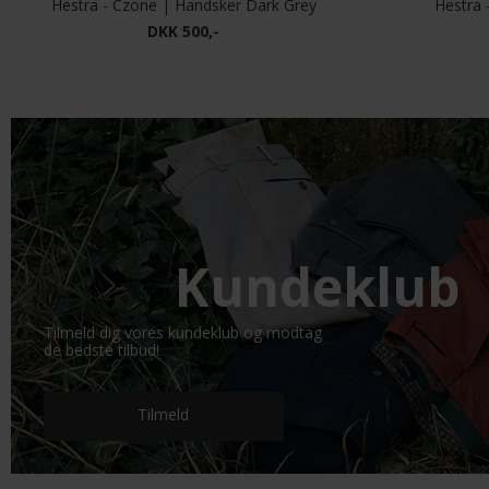
Hestra - Czone | Handsker Dark Grey
Hestra 
DKK 500,-
Kundeklub
Tilmeld dig vores kundeklub og modtag
de bedste tilbud!
Tilmeld