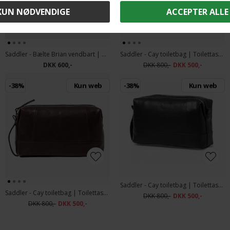
Saddler - Bælte Brian vendbart | Bælte Sort & Brun
Saddler - Cay toiletbag | Toilettaske Midbrown
DKK 600,-
DKK 800,-
DKK 500,-
-38%
Kun web
-38%
Kun web
Saddler - Cay toiletbag | Toilettaske Black
Saddler - Cay toiletbag | Toilettaske Dark Brown
DKK 800,-
DKK 500,-
DKK 800,-
DKK 500,-