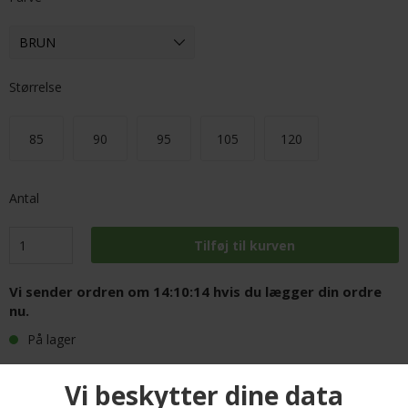
Størrelse
85
90
95
105
120
Antal
Vi sender ordren om
14:10:14
hvis du lægger din ordre
nu.
På lager
FRI FRAGT PÅ ALLE VARER
HURTIG LEVERING