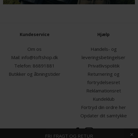
Kundeservice
Hjælp
Om os
Handels- og
Mail:
info@toftshop.dk
leveringsbetingelser
Telefon:
86891881
Privatlivspolitik
Butikker og åbningstider
Returnering og
fortrydelsesret
Reklamationsret
Kundeklub
Fortryd din ordre her
Opdater dit samtykke
HURTIG LEVERING
GRATIS GAVEINDPAKNING
FRI FRAGT OG RETUR