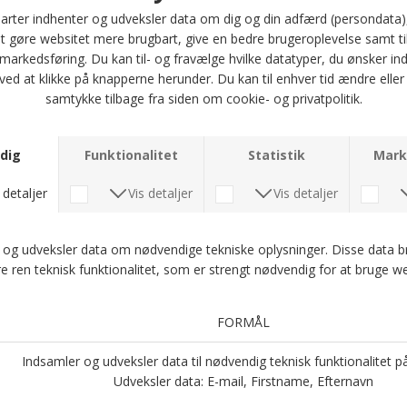
30 DAGES RETURRET
Læder bælte med pladespænde fra Saddler i brun.
- 100% skind
- 3,5 cm bred
- Pladespænde
- Kan kortes
Optjen 5 procent rabat på alle din køb
Læs mere om Kundeklubben her
.
Andre købte også
-38%
Kun web