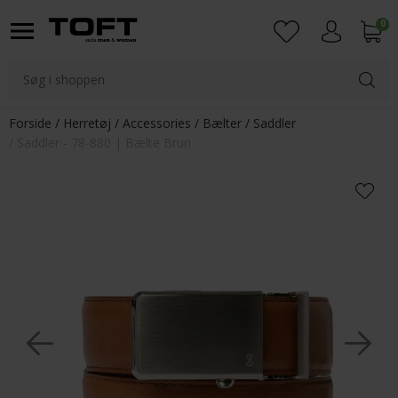
0
Login
Forside
Herretøj
Accessories
Bælter
Saddler
Saddler - 78-880 | Bælte Brun