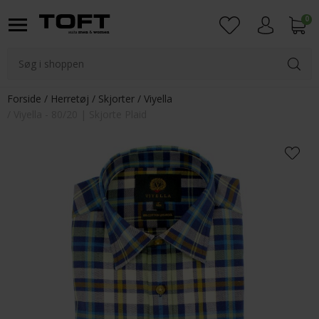
0
Login
Forside
Herretøj
Skjorter
Viyella
Viyella - 80/20 | Skjorte Plaid