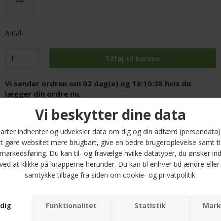
44
Antal
Vi sender ordren om
02 dag(e) og 18:10:38
hvis du
lægger din ordre nu.
På lager
FRI FRAGT PÅ ALLE VARER
HURTIG LEVERING
30 DAGES RETURRET
Lun skjorte i klassisk tern fra Viyella. Skjorten i bomuld og uld
blanding.Skjorten kan vaskes i maskine.
- 80% bomuld 20% uld
- Classic fit
- Brystlomme
- Skovmandsskjorte