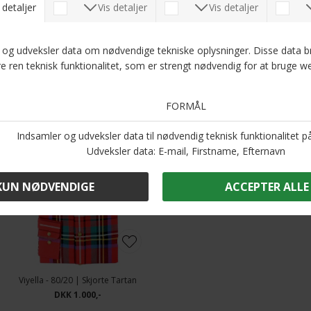
Optjen 5 procent rabat på alle din køb
Læs mere om Kundeklubben her
.
Andre købte også
Viyella - 80/20 | Skjorte Tartan
DKK 1.000,-