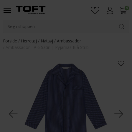
0
Login
Forside
Herretøj
Nattøj
Ambassador
Ambassador - 9-6 Satin | Pyjamas Blå Strib