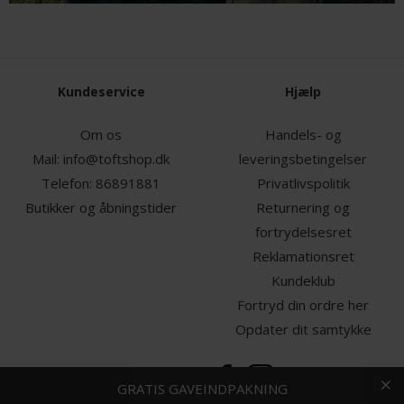
Kundeservice
Hjælp
Om os
Handels- og
Mail:
info@toftshop.dk
leveringsbetingelser
Telefon:
86891881
Privatlivspolitik
Butikker og åbningstider
Returnering og
fortrydelsesret
Reklamationsret
Kundeklub
Fortryd din ordre her
Opdater dit samtykke
HURTIG LEVERING
GRATIS GAVEINDPAKNING
FRI FRAGT OG RETUR