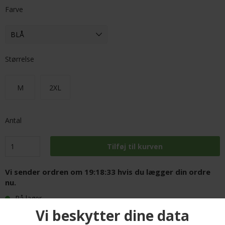
Farve
Størrelse
M
2XL
Antal
Vi sender ordren om
19:18:32
hvis du lægger din ordre
nu.
På lager
FRI FRAGT PÅ ALLE VARER