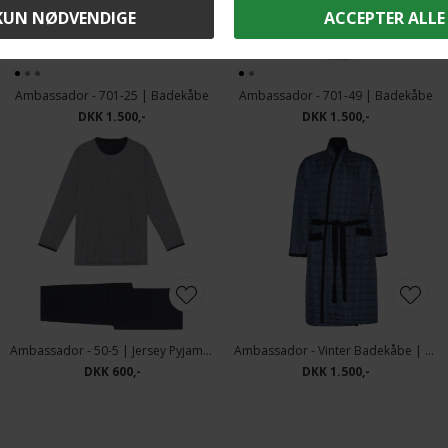
Ambassador - 701-25 | Badekåbe
Ambassador - 701-49 | Badekåbe
DKK 1.500,-
DKK 1.500,-
Ambassador - 50-5 | Jersey Pyjamas
Ambassador - Vinter Badekåbe | Thermobadekåbe Blå
DKK 600,-
DKK 1.500,-