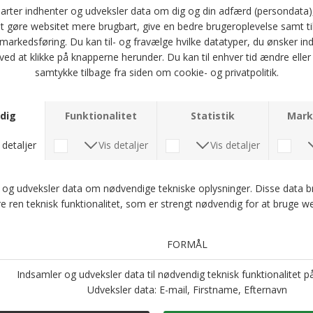
HURTIG LEVERING
30 DAGES RETURRET
Flot pyjamas i bomulds satin fra Ambassador.
- 100% økologisk bomuld
Optjen 5 procent rabat på alle din køb
Læs mere om Kundeklubben her
.
Andre købte også