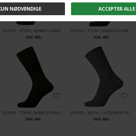
EGTVED - 57309 | BAMBUS SOKKER 6 PAR KOKSGRÅ
EGTVED - 57309 | BAMBUS SOKKER 6 PAR MARINE
DKK 480,-
DKK 480,-
EGTVED - 57309 | BAMBUS SOKKER 6 PAR SORT
EGTVED - 56276 | ULDSOKKER U/ELASTIK 6 PAR KOKSGRÅ
DKK 480,-
DKK 480,-