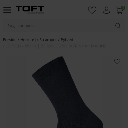
0
Login
Forside
Herretøj
Strømper
Egtved
EGTVED - 55309 | BOMULDS SOKKER 6 PAR MARINE