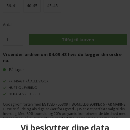
36-41
40-45
45-48
Antal
Vi sender ordren om
04:09:48
hvis du lægger din ordre
nu.
På lager
FRI FRAGT PÅ ALLE VARER
HURTIG LEVERING
30 DAGES RETURRET
Opdag komforten med EGTVED - 55309 | BOMULDS SOKKER 6 PAR MARINE.
Disse stilfulde og alsidige sokker fra Egtved - JBS er det perfekte valg til din
hverdag. Med 80% bomuld og 20% polyamid kombinerer de blødhed med
holdbarhed, så du kan nyde en komfortabel pasform hele dagen lang.
Sokkerne kommer i en elegant marinefarve, der passer perfekt til enhver