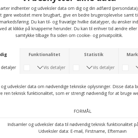
garderobe, uanset om du skal på arbejde, til sport eller slappe af
derhjemme. Med tre tilgængelige størrelser - 36-41, 40-45 og 45-48 - er der
noget for alle.
Den ensfarvede stil gør dem lette at matche med dine yndlingssko, og den
praktiske pakke med 6 par sikrer, at du altid har et par klar til brug. Gå ikke
på kompromis med kvaliteten – vælg EGTVED bomuldssokkerne til ultimativ
komfort og stil. Bestil i dag og oplev forskellen!
Optjen 5 procent rabat på alle din køb
Læs mere om Kundeklubben her
.
Andre købte også