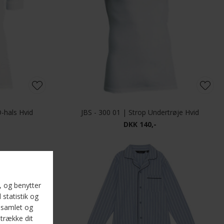
-hals Hvid
JBS - 300 01 | Strop Undertrøje Hvid
DKK 140,-