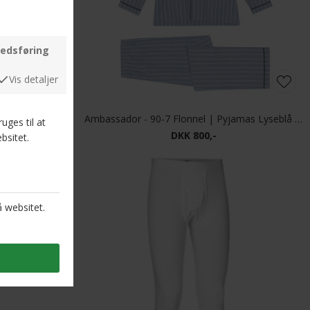
Ambassador - 95-1 Flonnel | Pyjamas Marine Tern
Ambassador - 90-7 Flonnel | Pyjamas Lyseblå M. Strib
DKK 800,-