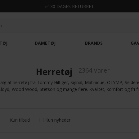
✅ 30 DAGES RETURRET
TØJ
DAMETØJ
BRANDS
GA
Herretøj
2364 Varer
alg af herretøj fra Tommy Hilfiger, Signal, Matinique, OLYMP, Seide
Lloyd, Wood Wood, Stetson og mange flere. Kvalitet, komfort og fri f
Kun tilbud
Kun nyheder