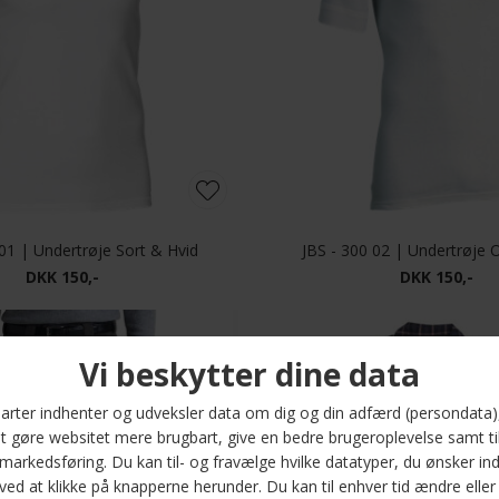
 01 | Undertrøje Sort & Hvid
JBS - 300 02 | Undertrøje O
DKK 150,-
DKK 150,-