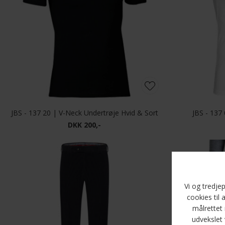
JBS - 137 20 | V-Neck Undertrøje Hvid & Sort
JBS - 137
DKK 200,-