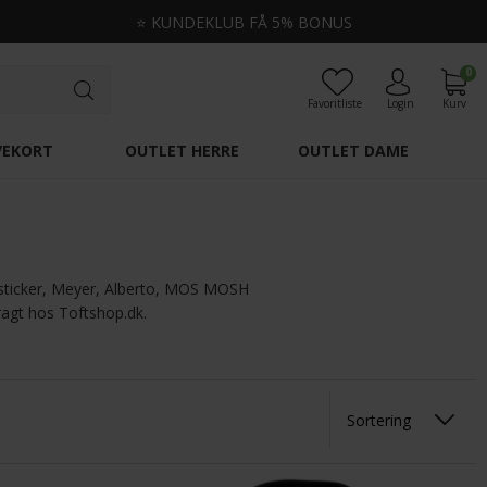
⭐
KUNDEKLUB FÅ 5% BONUS
0
Favoritliste
Login
Kurv
VEKORT
OUTLET HERRE
OUTLET DAME
nsticker, Meyer, Alberto, MOS MOSH
ragt hos Toftshop.dk.