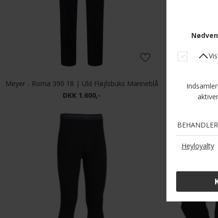
Meyer - Roma 390 18 | Uld Fløjlsbuks Marineblå
Meyer - Roma
DKK 1.600,-