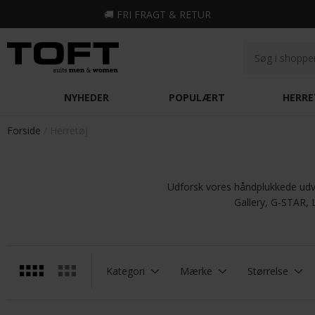
🚚
FRI FRAGT & RETUR
NYHEDER
POPULÆRT
HERRE
Forside
Herretøj
Udforsk vores håndplukkede udv
Gallery, G-STAR, 
Kategori
Mærke
Størrelse