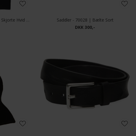
Eterna - 1100 E187 | Comfort Fit Skjorte Hvid & Sort
Saddler - 70028 | Bælte Sort
DKK 300,-