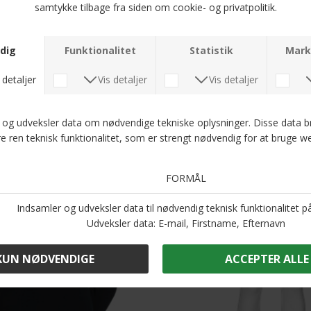
 Uld Fløjl | Bukser 2-390 Grå
DKK 1.600,-
DKK 700,-