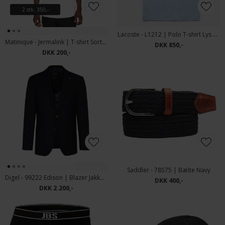
2 stk. 350,-
Lacoste - L1212 | Polo T-shirt Lys Blå
Matinique - Jermalink | T-shirt Sort - Hvid - Navy
DKK 850,-
DKK 200,-
Saddler - 78575 | Bælte Navy
Digel - 99222 Edison | Blazer Jakke Marine
DKK 400,-
DKK 2.200,-