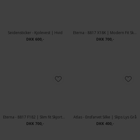
Randers Handsker - Kjolehandske | Hvid
DKK 300,-
Seidensticker - Kjolevest | Hvid
Eterna - 8817 X18K | Modern Fit Skjorte Hvid
DKK 600,-
DKK 700,-
Atlas - Ensfarvet Silke | Slips Lys Grå
DKK 400,-