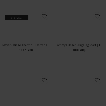
2 Par 250.-
Meyer - Diego Thermo | Lærredsbuks Denim Marine
Tommy Hilfiger - Big Flag Scarf | Halstørklæde Tommy Navy
DKK 1.200,-
DKK 700,-