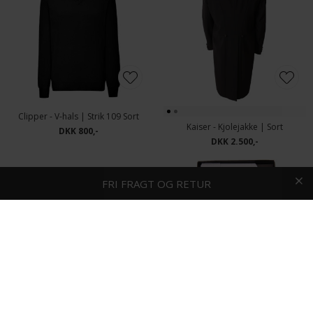
Clipper - V-hals | Strik 109 Sort
Kaiser - Kjolejakke | Sort
DKK 800,-
DKK 2.500,-
HURTIG LEVERING
FRI FRAGT OG RETUR
Bosweel - Kjolesløjfe | Hvid
Bosweel - Kjolevest | Hvid