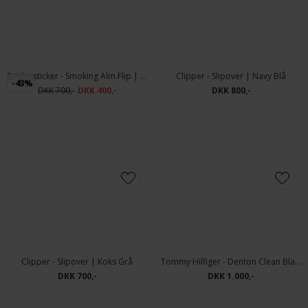
Alberto - Pipe T400 | Jeans 1484 895 Dark Blue
Seidensticker - Smoking Knækflip | Modern Fit smokingskjorte Hvid
DKK 900,-
DKK 700,-
DKK 400,-
Clipper - Slipover | Navy Blå
-43%
DKK 800,-
Seidensticker - Smoking Alm.Flip | Modern Fit smokingskjorte Hvid
DKK 700,-
DKK 400,-
Clipper - Slipover | Koks Grå
DKK 700,-