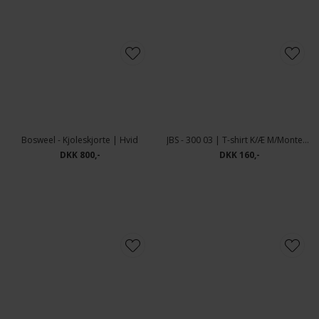
Eterna - 8817 F182 | Slim fit Skjorte Hvid
DKK 700,-
Bosweel - Kjoleskjorte | Hvid
JBS - 300 03 | T-shirt K/Æ M/Montering
DKK 800,-
DKK 160,-