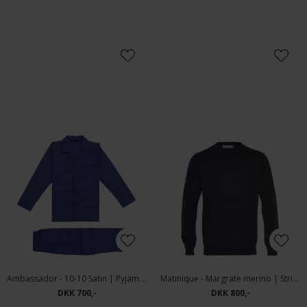
Tommy Hilfiger - Denton Clean Black | Straight Fit Jeans Sort
DKK 1.000,-
Ambassador - 10-10 Satin | Pyjamas Blå Mønster
Matinique - Margrate merino | Strik Blå
DKK 700,-
DKK 800,-