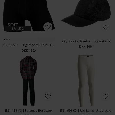
2 Par 250.-
City Sport - Baseball | Kasket Grå
JBS - 955 51 | Tights Sort - Koks - Hvid
DKK 500,-
DKK 150,-
JBS - 133 43 | Pyjamas Bordeaux
JBS - 993 05 | Uld Lange Underbukser hvid