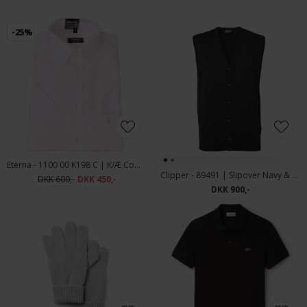
-25%
Eterna - 1100 00 K198 C | K/Æ Comfort Fit Skjorte Hvid
Clipper - 89491 | Slipover Navy & Koks
DKK 600,-
DKK 450,-
DKK 900,-