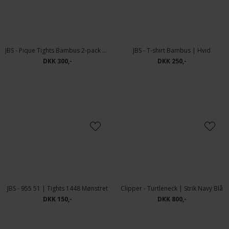
JBS - Bambus Tights 2-pack | Marine
JBS - Bambus Tights 2-pack | Sort
DKK 300,-
DKK 300,-
JBS - Pique Tights Bambus 2-pack | Sort
JBS - T-shirt Bambus | Hvid
DKK 300,-
DKK 250,-
JBS - 955 51 | Tights 1448 Mønstret
Clipper - Turtleneck | Strik Navy Blå
DKK 150,-
DKK 800,-