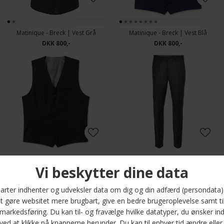
Matinique - Breck | Vest Grå
Matinique - Breck | Vest Blå
DKK 800,-
DKK 800,-
Matinique - Breck | Vest Sort
Matinique - Las | Habit Bukser Grå
DKK 800,-
DKK 900,-