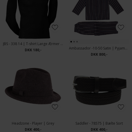
JBS - 338 14 | T-shirt Lange Ærmer Sort
Ambassador -10-50 Satin | Pyjamas Navy m/strib
DKK 180,-
DKK 800,-
Headzone - Player | Grey
Saddler - 78575 | Bælte Sort
DKK 400,-
DKK 400,-