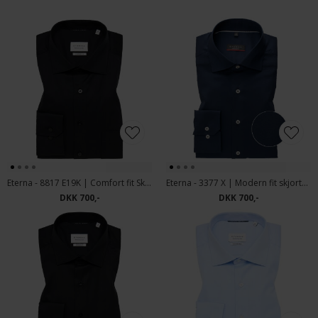
Eterna - 8817 E19K | Comfort fit Skjorte Sort
Eterna - 3377 X | Modern fit skjorte Navy
DKK 700,-
DKK 700,-