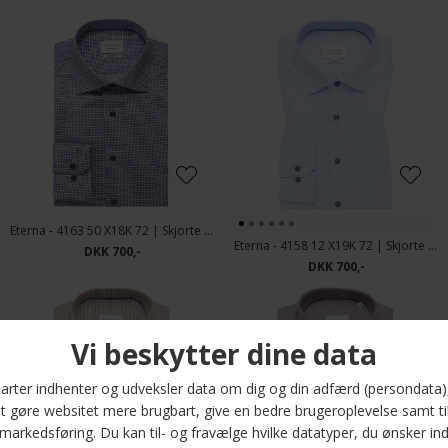
Eterna - 4163 50 X18K 72 | Skjorte ærmelængde 72 cm
Eterna - 4158 12 X19K 72 | Skjorte Ærmelængde 72 cm
DKK 700,-
DKK 700,-