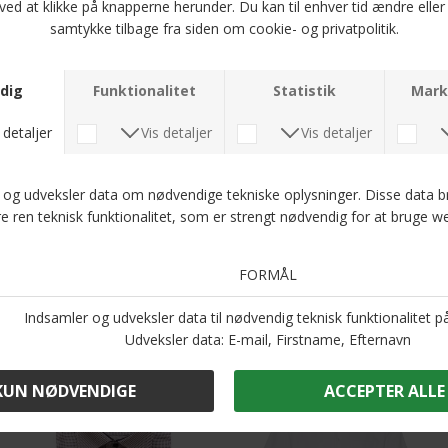
Eterna - 4158 28 X19K | Modern Fit Skjorte Beige
Eterna - 1160 28 E19K | Comfort fit Skjorte Brun
DKK 700,-
DKK 700,-
Eterna - 4065 38 X15K | Modern fit Skjorte Grå
Eterna - 1160 38 F170 | Slim fit Skjorte 38 Grå
DKK 600,-
DKK 700,-
-25%