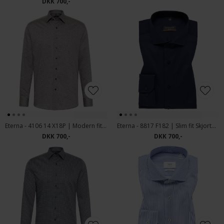
DKK 700,-
Eterna - 4106 14 X18P | Modern fit Skjorte Blå Ærmel. 72 cm
Eterna - 8817 F182 | Slim fit Skjorte Navy
DKK 700,-
DKK 700,-