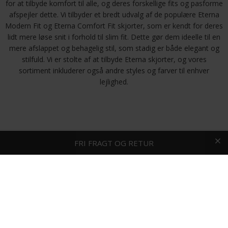
for at tilbyde komfort til alle, og deres forskellige fits og pasforme
afspejler dette. Vi tilbyder et bredt udvalg af de populære Eterna
Modern Fit og Eterna Comfort Fit skjorter, som er kendt for deres
lidt mere løse snit i forhold til slim fit. Dette gør dem ideelle til en
mere afslappet og behagelig stil, som stadig er både elegant og
stilfuld. Vi er stolte af at tilbyde Eterna skjorter, og vores
sortiment inkluderer også andre styles og farver til enhver
lejlighed.
HURTIG LEVERING
FRI FRAGT OG RETUR
Kundeservice
Hjælp
Om os
Handels- og
Mail:
info@toftshop.dk
leveringsbetingelser
Telefon:
86891881
Privatlivspolitik
Butikker og åbningstider
Returnering og
fortrydelsesret