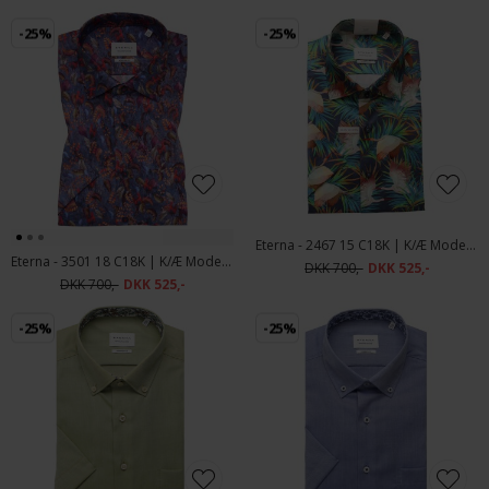
-25%
-25%
Eterna - 2467 15 C18K | K/Æ Modern Fit Skjorte
Eterna - 3501 18 C18K | K/Æ Modern Fit Skjorte Navy Orange Print
DKK 700,-
DKK 525,-
DKK 700,-
DKK 525,-
-25%
-25%