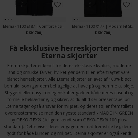
Eterna - 1100 E187 | Comfort Fit Skjorte Hvid & Sort
Eterna - 1100 X177 | Modern Fit Skjorte Sort
DKK 700,-
DKK 700,-
Få eksklusive herreskjorter med
Eterna skjorter
Eterna skjorter er kendt for deres eksklusive kvalitet, moderne
snit og smukke farver, hvilket gør dem til en eftertragtet vare
blandt herreskjorter. Alle Eterna skjorter er lavet af 100% blødt
bomuld, som gør dem behagelige at have på og nemme at pleje.
Strygefri eller easy iron egenskaber gælder både deres casual og
formelle beklædning, og sikrer, at du altid ser præsentabel ud.
Eterna tager også ansvar for miljøet, og deres tøj er fremstillet i
overensstemmelse med den nyeste standard - MADE IN GREEN
by OEKO-TEX® (tidligere kendt som OEKO-TEX® 100 plus-
standard). Dette viser deres engagement i at fremstille tøj, der er
godt for både kunden og miljøet. Eterna skjorter er også kendt