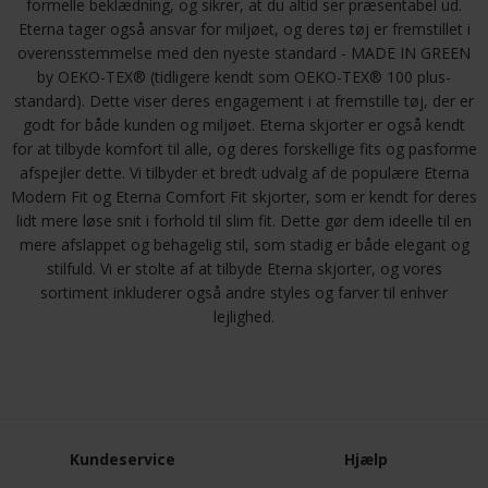
formelle beklædning, og sikrer, at du altid ser præsentabel ud.
Eterna tager også ansvar for miljøet, og deres tøj er fremstillet i
overensstemmelse med den nyeste standard - MADE IN GREEN
by OEKO-TEX® (tidligere kendt som OEKO-TEX® 100 plus-
standard). Dette viser deres engagement i at fremstille tøj, der er
godt for både kunden og miljøet. Eterna skjorter er også kendt
for at tilbyde komfort til alle, og deres forskellige fits og pasforme
afspejler dette. Vi tilbyder et bredt udvalg af de populære Eterna
Modern Fit og Eterna Comfort Fit skjorter, som er kendt for deres
lidt mere løse snit i forhold til slim fit. Dette gør dem ideelle til en
mere afslappet og behagelig stil, som stadig er både elegant og
stilfuld. Vi er stolte af at tilbyde Eterna skjorter, og vores
sortiment inkluderer også andre styles og farver til enhver
lejlighed.
Kundeservice
Hjælp