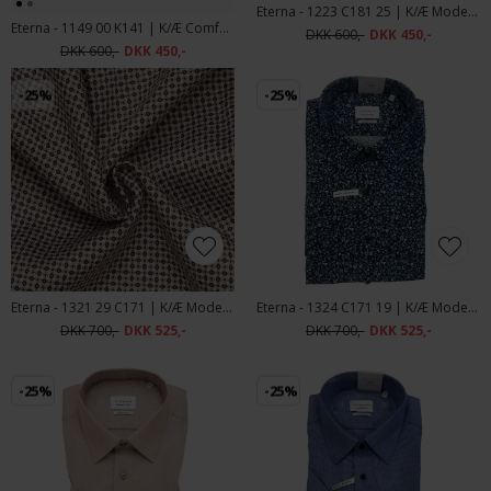
Eterna - 1223 C181 25 | K/Æ Modern Fit Skjorte Sand
Eterna - 1149 00 K141 | K/Æ Comfort Fit White
DKK 600,-
DKK 450,-
DKK 600,-
DKK 450,-
-25%
-25%
Eterna - 1321 29 C171 | K/Æ Modern Fit Skjorte Sand Brown
Eterna - 1324 C171 19 | K/Æ Modern Fit Skjorte Blue
DKK 700,-
DKK 525,-
DKK 700,-
DKK 525,-
-25%
-25%