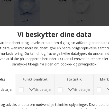
-25%
-25%
Eterna - 3024 11 K15K | K/Æ Comfort fit Lyseblå
Eterna - 3024 00 C14V | K/Æ Modern fit Skjorte Hvid
DKK 600,-
DKK 450,-
DKK 600,-
DKK 450,-
-25%
-25%