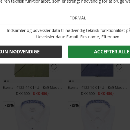
Eterna - 2467 15 C18K | K/Æ Modern Fit Skjorte
Eterna - 3501 18 C18K | K/Æ Modern Fit Skjorte Navy Orange Print
DKK 700,-
DKK 525,-
DKK 700,-
DKK 525,-
-25%
-25%
Eterna - 4122 44 C14U | K/Æ Modern fit Skjorte Grøn
Eterna - 4122 16 C14U | K/Æ Modern Fit Skjorte Blå
DKK 600,-
DKK 450,-
DKK 600,-
DKK 450,-
-25%
-25%