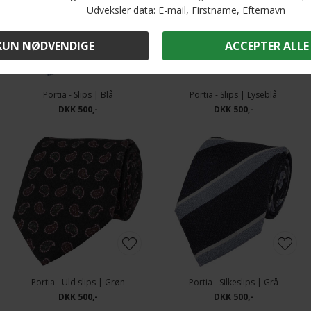
Portia - Slips | Blå
Portia - Slips | Lyseblå
DKK 500,-
DKK 500,-
Portia - Uld slips | Grøn
Portia - Silkeslips | Grå
DKK 500,-
DKK 500,-