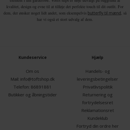
element i din garderobe. Vores slips er nøje udvalgt på baggrund af
kvalitet, design og evne til at tilføje det perfekte touch til dit outfit. For
dem, der ønsker noget lidt andet, som eksempelvis
butterfly til mænd
, så
har vi også et stort udvalg af dem.
Kundeservice
Hjælp
Om os
Handels- og
Mail:
info@toftshop.dk
leveringsbetingelser
Telefon:
86891881
Privatlivspolitik
Butikker og åbningstider
Returnering og
fortrydelsesret
Reklamationsret
Kundeklub
Fortryd din ordre her