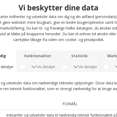
Portia - Slips 8086-1 | Brun
Portia - Slips 8085-2 | Grå
DKK 500,-
DKK 500,-
Portia - Slips 8087-2 | Blå
Portia - Slips 8062-3 | Rød
DKK 500,-
DKK 500,-