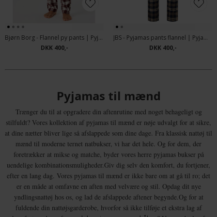
Bjørn Borg - Flannel py pants | Pyjamasbuks Tartan 6
JBS - Pyjamas pants flannel | Pyjamasbuks
DKK 400,-
DKK 400,-
Pyjamas til mænd
Trænger du til at opgradere din aftenrutine med noget behageligt og
stilfuldt? Vores kollektion af pyjamas til mænd er nøje udvalgt for at sikre,
at dine nætter bliver lige så afslappede som dine dage. Fra klassisk nattøj til
mænd til moderne ternet natbukser, vi har det hele. Og for dem, der
foretrækker at mikse og matche, byder vores herre pyjamas bukser på
uendelige kombinationsmuligheder.Giv dig selv den komfort, du fortjener,
efter en lang dag. Vores pyjamas til mænd er ikke bare om at gå til ro; det
er en måde at omfavne en aften med velvære og stil. Opdag dit nye
yndlingsnattøj hos os, og lad de afslappede aftener begynde.Og for at
fuldende din nattøjsgarderobe, hvorfor så ikke tilføje et ekstra lag af