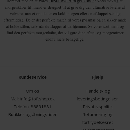
komfort med en af vores
luksuriøse morgenkåber
? Vores udvalg af
morgenkåber til mænd er designet til at give dig den ultimative følelse af
velvære, uanset om det er en kold morgen eller en afslappet søndag
eftermiddag. De er det perfekte match til vores pyjamas og en sikker måde
at holde stilen, selv når du slapper af derhjemme. Se vores sortiment og
find den perfekte morgenkåbe, der vil gøre dine aften- og morgentimer
endnu mere behagelige.
Kundeservice
Hjælp
Om os
Handels- og
Mail:
info@toftshop.dk
leveringsbetingelser
Telefon:
86891881
Privatlivspolitik
Butikker og åbningstider
Returnering og
fortrydelsesret