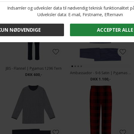
JBS - Flannel | Pyjamas 1296 Tern
Ambassador - 9-6 Satin | Pyjamas Blå Strib
DKK 600,-
DKK 1.100,-