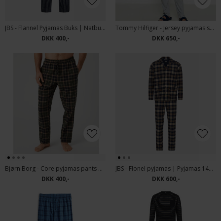
JBS - Flannel Pyjamas Buks | Natbukser 1301 Stribet
Tommy Hilfiger - Jersey pyjamas set plain | Pyjamas Light Grey
DKK 400,-
DKK 650,-
Bjørn Borg - Core pyjamas pants | Pyjamasbuks Gaelic Tartan
JBS - Flonel pyjamas | Pyjamas 1400 Tern
DKK 400,-
DKK 600,-