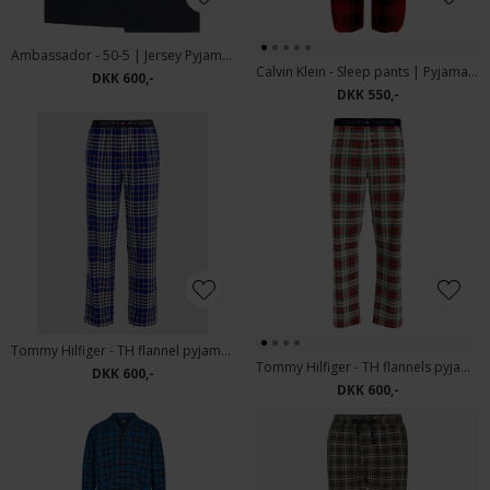
Ambassador - 50-5 | Jersey Pyjamas
Calvin Klein - Sleep pants | Pyjamas Buks K94 Rød
DKK 600,-
DKK 550,-
Tommy Hilfiger - TH flannel pyjamas pants | Pyjamasbuks
Tommy Hilfiger - TH flannels pyjamas pants | Pyjamasbuks Tartan Ecru
DKK 600,-
DKK 600,-