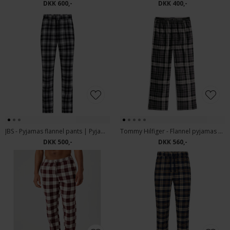
DKK 600,-
DKK 400,-
JBS - Pyjamas flannel pants | Pyjamasbukser 209
Tommy Hilfiger - Flannel pyjamas pants | Pyjamasbuks Black Tartan
DKK 500,-
DKK 560,-