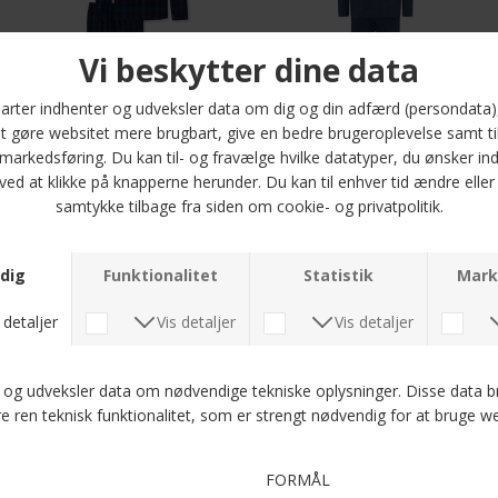
JBS - Poplin | Pyjamas 1287 Blå
Schiesser - Pyjamas Flonnel | Midnight Blue
DKK 700,-
DKK 700,-
JBS - Pyjamas flannel | 1297 Blå
JBS - Pyjamas jersey bambus | Sort
DKK 600,-
DKK 600,-