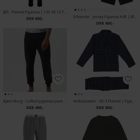
JBS - Flannel Pyjamas | 135 43 10 Ternet
Schiesser - Jersey Pyjamas K/Æ | Blå Mønster
DKK 600,-
DKK 400,-
Bjørn Borg - Cuffed pyjamas pant | Pyjamas Buks Anthracite
Ambassador - 95-3 Flannel | Pyjamas Navy Grey
DKK 400,-
DKK 800,-