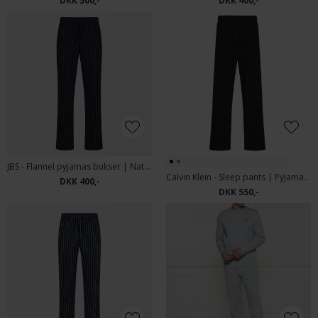
DKK 500,-
DKK 400,-
JBS - Flannel pyjamas bukser | Natbukser 4987 Blå Grå Strib
Calvin Klein - Sleep pants | Pyjamas Bukser Black
DKK 400,-
DKK 550,-