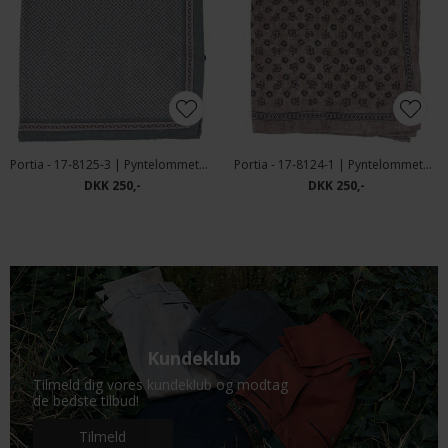
Portia - 17-8125-3 | Pyntelommetørklæde
Portia - 17-8124-1 | Pyntelommetørklæde
DKK 250,-
DKK 250,-
Kundeklub
Tilmeld dig vores kundeklub og modtag
de bedste tilbud!
Tilmeld