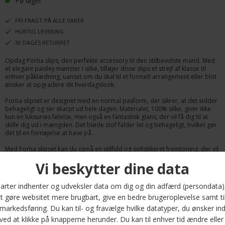
På lager
FRI FRAGT PÅ ALLE VARER
HURTIG LEVERING
30 DAGES RETURRET
Opdag Portia slips, den perfekte accessory til den stilbevidste mand. Med
et elegant paisley mønster i silke, tilføjer disse slips et strejf af klasse til
enhver påklædning, uanset om du skal til et formelt arrangement eller blot
ønsker at opgradere dit hverdagslook.
Portia slipset er designet med en normal pasform, der sikrer, at det sidder
behageligt og ser skarpt ud hele dagen. Materialet, 100% silke, giver ikke
kun en luksuriøs følelse, men også en fantastisk glans, der vil få dig til at
skille dig ud i mængden. Det bløde stof falder let og behageligt, hvilket gør
det til en fornøjelse at have på.
Med Portia slipset kan du opnå en stilfuld og sofistikeret fremtoning, der vil
efterlade et varigt indtryk. Uanset om du er på arbejde eller til fest, vil dette
slips være det perfekte valg. Gør din garderobe komplet med dette tidløse
stykke fra Portia, som kombinerer kvalitet, komfort og moderne design.
Bestil dit Portia slips i dag og oplev forskellen!
Optjen 5 procent rabat på alle din køb
Læs mere om Kundeklubben her
.