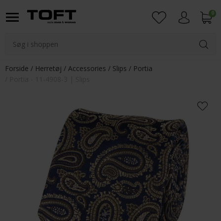
0
Login
Forside
Herretøj
Accessories
Slips
Portia
Portia - 11-4908-3 | Slips