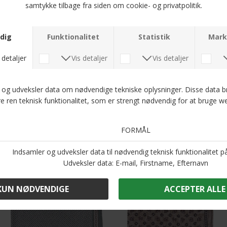
Andre købte også
Portia - 17-8144-1 | Pyntelommetørklæde
Portia - 17-8132-3 | Pyntelommetørklæde
DKK 250,-
DKK 250,-