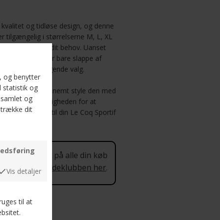
 kvalitet og tidløse design, og denne
 tilgængelig i størrelserne M, L, XL
kte størrelse til dit behov. Uanset
ed vennerne eller bare slappe af
 være et fremragende valg.
ige farver kan du nemt style den med
å ikke glip af muligheden for at
 garderobe – bestil din Le Coq Sportif
 procent rabat på alle din køb
 mere om Kundeklubben her
.