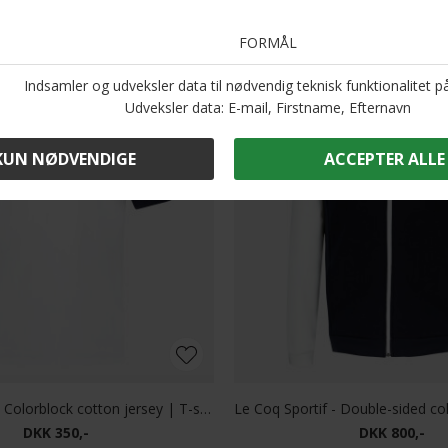
Andre købte også
Le Coq Sportif - Colorblock cotton jersey | T-shirt Mix 1
DKK 350,-
DKK 800,-