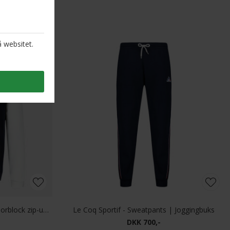
Le Coq Sportif - Double-sided colorblock zip-up jacket | Sweatshirt
Le Coq Sportif - Sweatpants | Joggingbuks
DKK 700,-