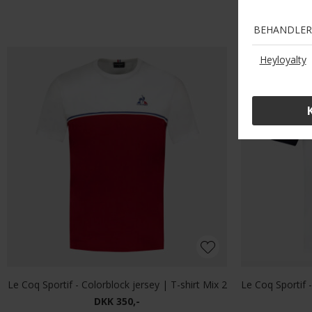
Le Coq Sportif - Colorblock jersey | T-shirt Mix 2
DKK 350,-