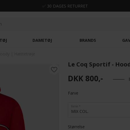
✅ 30 DAGES RETURRET
TØJ
DAMETØJ
BRANDS
GA
Hoody | Hættetrøje
Le Coq Sportif - Hoo
DKK 800,-
Farve
Farve
MIX COL.
Størrelse