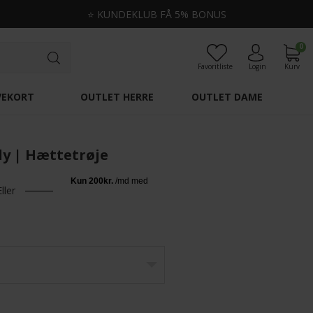
⭐
KUNDEKLUB FÅ 5% BONUS
0
Favoritliste
Login
Kurv
VEKORT
OUTLET HERRE
OUTLET DAME
dy | Hættetrøje
Eller