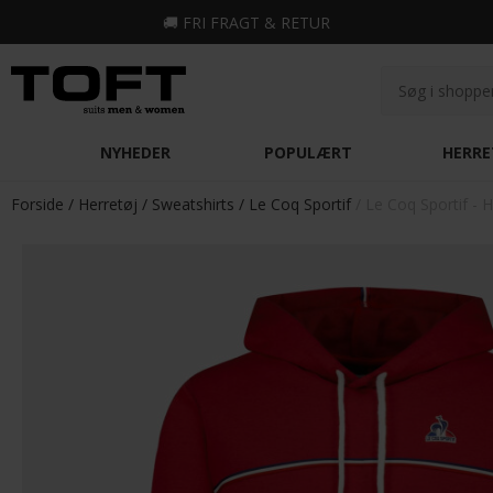
🚚
FRI FRAGT & RETUR
NYHEDER
POPULÆRT
HERRE
Forside
Herretøj
Sweatshirts
Le Coq Sportif
Le Coq Sportif - 