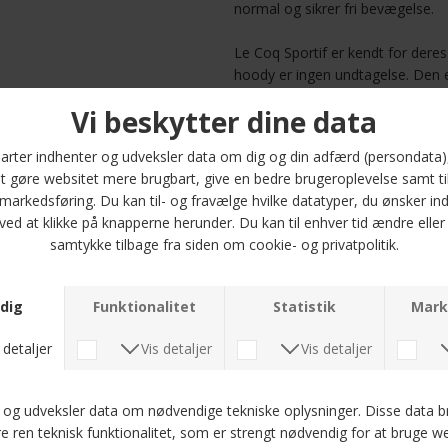
normal og sikrer fri bevægelse.
Le Coq Sportif er kendt for deres
hoody er ingen undtagelse. Den er
og 2XL, så du kan finde den perfe
om du skal på en afslappet tur m
derhjemme, vil denne sweatshirt
Med sit moderne udtryk og alsid
dine yndlingsjeans eller shorts. G
tilføje denne trendy hoody til din
hoody i dag!
Optjen 5
Læs