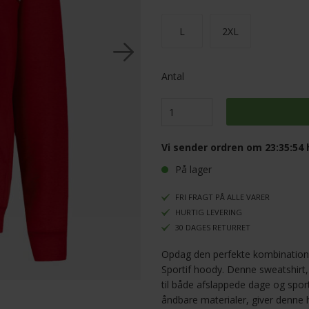
L
2XL
Antal
Vi sender ordren om
23:35:53
h
På lager
FRI FRAGT PÅ ALLE VARER
HURTIG LEVERING
30 DAGES RETURRET
Opdag den perfekte kombination 
Sportif hoody. Denne sweatshirt,
til både afslappede dage og sporty
åndbare materialer, giver denne