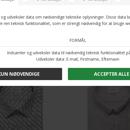
Optjen 5
Læs
Andre købte også