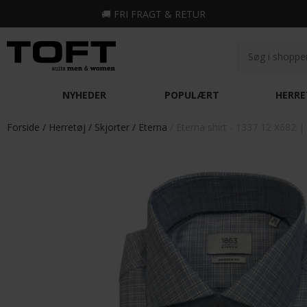
🚚
FRI FRAGT & RETUR
NYHEDER
POPULÆRT
HERRE
Forside
Herretøj
Skjorter
Eterna
Eterna shirt - 1337 12 X682 |