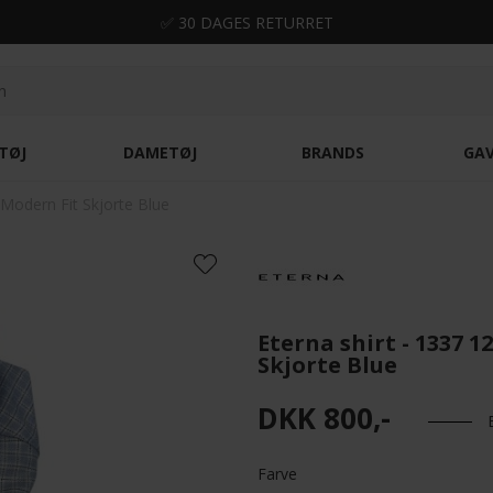
✅ 30 DAGES RETURRET
TØJ
DAMETØJ
BRANDS
GA
 Modern Fit Skjorte Blue
Eterna shirt - 1337 1
Skjorte Blue
DKK 800,-
Farve