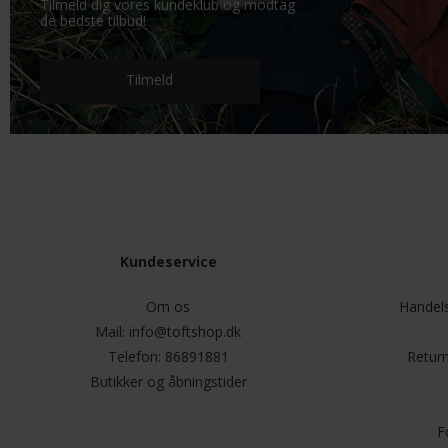
Tilmeld dig vores kundeklub og modtag
de bedste tilbud!
Tilmeld
Kundeservice
Om os
Handels
Mail:
info@toftshop.dk
Telefon:
86891881
Return
Butikker og åbningstider
F