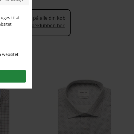
 procent rabat på alle din køb
 mere om Kundeklubben her
.