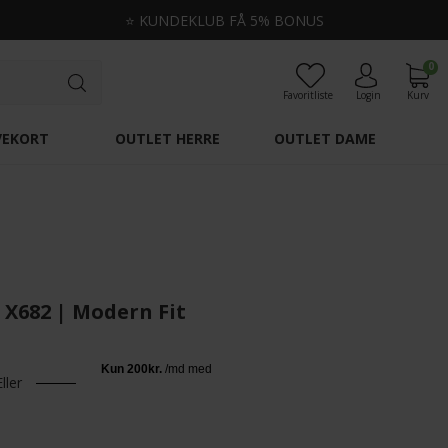
⭐
KUNDEKLUB FÅ 5% BONUS
0
Favoritliste
Login
Kurv
VEKORT
OUTLET HERRE
OUTLET DAME
2 X682 | Modern Fit
Eller