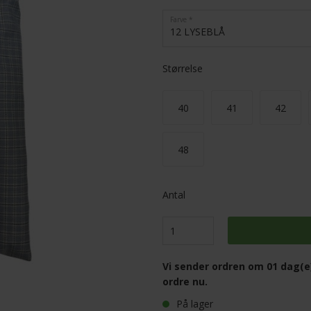
Farve
12 LYSEBLÅ
Størrelse
40
41
42
48
Antal
Vi sender ordren om
01 dag(e
ordre nu.
På lager