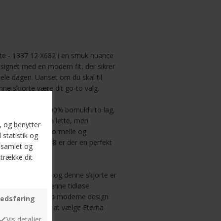
te - 1337 12 X682 i en smuk nuance
esignet med en modern fit, der sikrer
le dagen. Uanset om du skal til
enne skjorte være dit go-to valg.
står skjorten af 100% bomuld i to lag,
fornemmelse. Den lette, men
n ideel til både formelle og
elser fra 39 til 48 er der en perfekt
 kvalitet og stil, og denne skjorte er
be et løft med denne tidløse
erer det bedste fra moderne design
vil ikke fortryde at vælge Eterna
næste favorit.