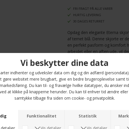
FRI FRAGT PÅ ALLE VARER
HURTIG LEVERING
30 DAGES RETURRET
Opdag den elegante Eterna skjor
af ternet blå. Denne skjorte er d
en perfekt pasform og komfort he
arbejdet eller en aften ude, vil d
Fremstillet af luksus kvalitet, be
hvilket giver en blød og åndbar 
holdbare konstruktion gør skjorte
afslappede anledninger. Med størr
pasform til enhver mand.
Eterna er kendt for deres fokus på
ingen undtagelse. Giv dit gardero
klassiker fra Eterna, der kombin
med en uovertruffen komfort. Du 
skjorten - 1337 12 X682 som din 